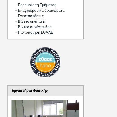
–
Παρουσίαση Τμήματος
–
Επαγγελματικά δικαιώματα
–
Eγκαταστάσεις
–
Βίντεο orientum
–
Bίντεο συνέντευξης
–
Πιστοποίηση ΕΘΑΑΕ
Εργαστήρια Φυσικής