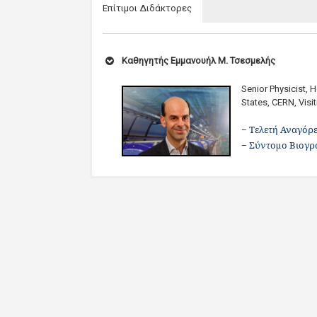
Επίτιμοι Διδάκτορες
Καθηγητής Εμμανουήλ Μ. Τσεσμελής
Senior Physicist,
States, CERN, Visi
– Τελετή Αναγόρε
– Σύντομο Βιογρ