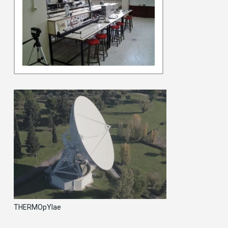
THERMOpYlae