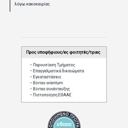
λόγω κακοκαιρίας
a
t
i
o
n
Προς υποψήφιους/ες φοιτητές/τριες
–
Παρουσίαση Τμήματος
–
Επαγγελματικά δικαιώματα
–
Eγκαταστάσεις
–
Βίντεο orientum
–
Bίντεο συνέντευξης
–
Πιστοποίηση ΕΘΑΑΕ