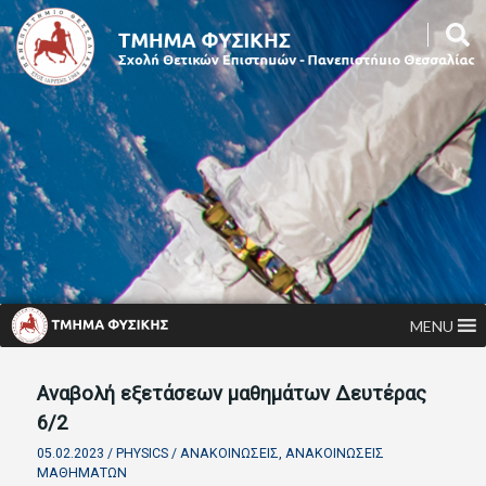
MENU
Αναβολή εξετάσεων μαθημάτων Δευτέρας
6/2
05.02.2023 /
PHYSICS
/
ΑΝΑΚΟΙΝΏΣΕΙΣ
,
ΑΝΑΚΟΙΝΏΣΕΙΣ
ΜΑΘΗΜΆΤΩΝ