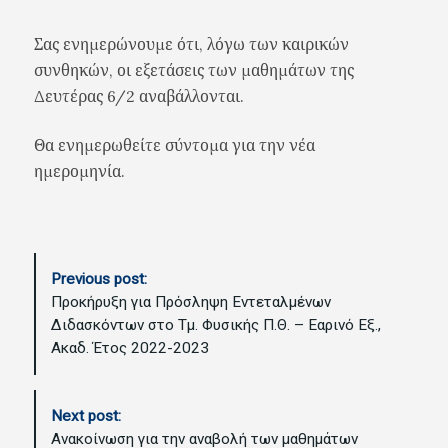
Σας ενημερώνουμε ότι, λόγω των καιρικών
συνθηκών, οι εξετάσεις των μαθημάτων της
Δευτέρας 6/2 αναβάλλονται.
Θα ενημερωθείτε σύντομα για την νέα
ημερομηνία.
P
Previous post:
o
Προκήρυξη για Πρόσληψη Εντεταλμένων
s
Διδασκόντων στο Τμ. Φυσικής Π.Θ. – Εαρινό Εξ.,
t
Ακαδ. Έτος 2022-2023
N
a
v
Next post:
i
Ανακοίνωση για την αναβολή των μαθημάτων
g