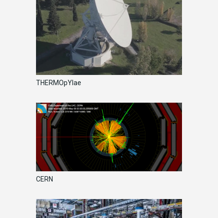
THERMOpYlae
CERN