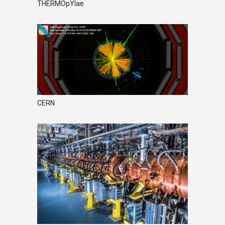
THERMOpYlae
CERN