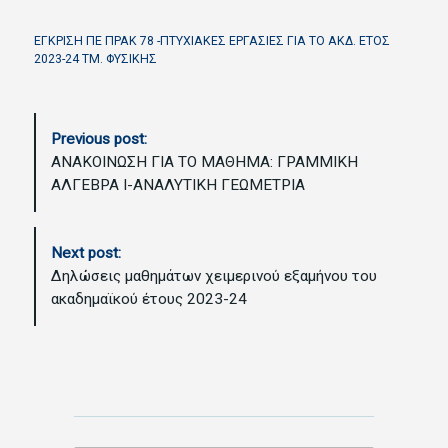
ΕΓΚΡΙΣΗ ΠΕ ΠΡΑΚ 78 -ΠΤΥΧΙΑΚΕΣ ΕΡΓΑΣΙΕΣ ΓΙΑ ΤΟ ΑΚΔ. ΕΤΟΣ
2023-24 ΤΜ. ΦΥΣΙΚΗΣ
P
Previous post:
o
ΑΝΑΚΟΙΝΩΣΗ ΓΙΑ ΤΟ ΜΑΘΗΜΑ: ΓΡΑΜΜΙΚΗ
s
ΑΛΓΕΒΡΑ Ι-ΑΝΑΛΥΤΙΚΗ ΓΕΩΜΕΤΡΙΑ
t
N
a
Next post:
v
Δηλώσεις μαθημάτων χειμερινού εξαμήνου του
i
ακαδημαϊκού έτους 2023-24
g
a
t
i
o
n