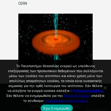
CERN
Το Πανεπιστήμιο Θεσσαλίας ενεργεί ως υπεύθυνος
επεξεργασίας των προσωπικών δεδομένων που συλλέγονται
ESA
μέσω των cookies του ιστοτόπου και κάνει χρήση μόνο των
απολύτως απαραίτητων cookies, τα οποία είναι ουσιαστικής
σημασίας για την ορθή λειτουργία του ιστότοπου. Εάν θέλετε
© Copyright 2021 | All Rights Reserved - Department of Physics,
να ελέγξετε τα ενεργά cookies επιλέξτε :
Ρυθμίσεις Cookies
.
University of Thessaly, (+30)2231060139, e-mail : g-phys@uth.gr,
Εάν θέλετε να ενημερωθείτε για την
Πολιτική Cookies
επιλέξτε
facebook: tmimafysikis |
το σύνδεσμο:
Περισσότερες πληροφορίες
.
[
Privacy Policy
] - [
Cookies Policy
]
Έχω Ενημερωθεί
Web Development