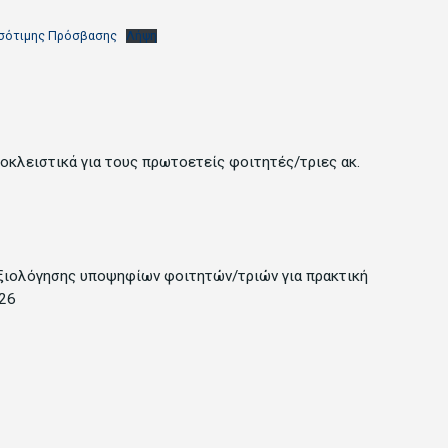
Ισότιμης Πρόσβασης
Λήψη
οκλειστικά για τους πρωτοετείς φοιτητές/τριες ακ.
ιολόγησης υποψηφίων φοιτητών/τριών για πρακτική
026