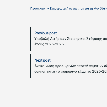
Πρόσκληση – Ενημερωτική συνάντηση για τη Μονάδα 
P
Previous post:
o
Υποβολή Αιτήσεων Σίτισης και Στέγασης απ
s
έτους 2025-2026
t
N
a
Next post:
v
Ανακοίνωση προσωρινών αποτελεσμάτων αξ
i
άσκηση κατά το χειμερινό εξάμηνο 2025-2
g
a
t
i
o
n