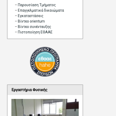
–
Παρουσίαση Τμήματος
–
Επαγγελματικά δικαιώματα
–
Eγκαταστάσεις
–
Βίντεο orientum
–
Bίντεο συνέντευξης
–
Πιστοποίηση ΕΘΑΑΕ
Εργαστήρια Φυσικής