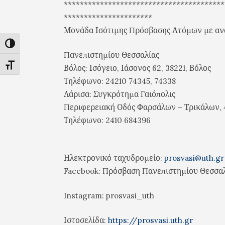
****************************************
**********************
Μονάδα Ισότιμης Πρόσβασης Ατόμων με αναπ
Εναλλαγή Υψηλής Αντίθεσης
Πανεπιστημίου Θεσσαλίας
Εναλλαγή Μεγέθους Γραμμάτων
Βόλος: Ισόγειο, Ιάσονος 62, 38221, Βόλος
Τηλέφωνο: 24210 74345, 74338
Λάρισα: Συγκρότημα Γαιόπολις
Περιφερειακή Οδός Φαρσάλων – Τρικάλων, 
Τηλέφωνο: 2410 684396
Ηλεκτρονικό ταχυδρομείο:
prosvasi@uth.gr
Facebook: Πρόσβαση Πανεπιστημίου Θεσσα
Instagram: prosvasi_uth
Ιστοσελίδα:
https://prosvasi.uth.gr