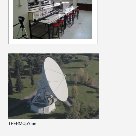
THERMOpYlae