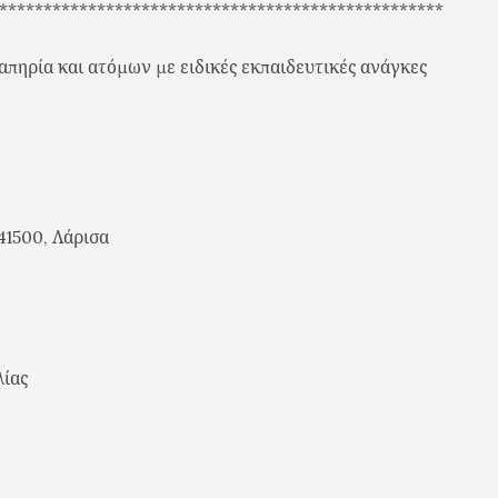
**************************************************
ηρία και ατόμων με ειδικές εκπαιδευτικές ανάγκες
41500, Λάρισα
λίας