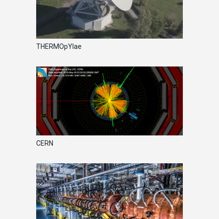
THERMOpYlae
CERN