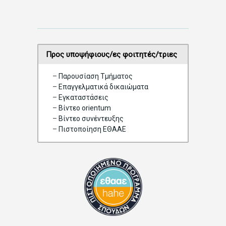
o
n
Προς υποψήφιους/ες φοιτητές/τριες
–
Παρουσίαση Τμήματος
–
Επαγγελματικά δικαιώματα
–
Eγκαταστάσεις
–
Βίντεο orientum
–
Bίντεο συνέντευξης
–
Πιστοποίηση ΕΘΑΑΕ