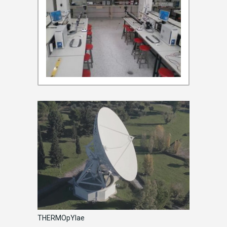
THERMOpYlae