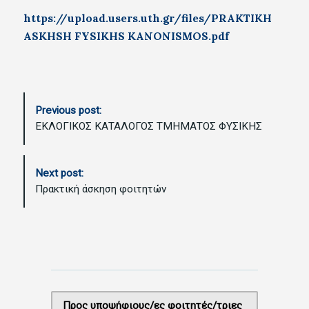
https://upload.users.uth.gr/files/PRAKTIKH
ASKHSH FYSIKHS KANONISMOS.pdf
P
Previous post:
o
ΕΚΛΟΓΙΚΟΣ ΚΑΤΑΛΟΓΟΣ ΤΜΗΜΑΤΟΣ ΦΥΣΙΚΗΣ
s
t
N
Next post:
a
Πρακτική άσκηση φοιτητών
v
i
g
a
t
i
o
Προς υποψήφιους/ες φοιτητές/τριες
n