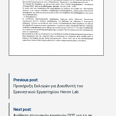
P
Previous post:
o
Προκήρυξη Εκλογών για Διευθυντή του
s
Ερευνητικού Εργαστηρίου Heron Lab
t
N
a
Next post:
v
Ανάθεση πτυχιακών εργασιών ΠΠΣ για το ακ.