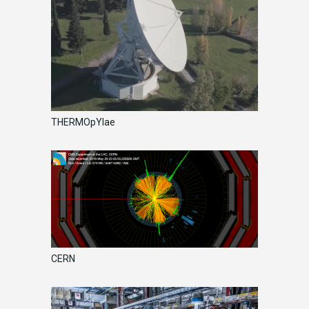
THERMOpYlae
CERN