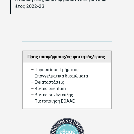
i
έτος 2022-23
g
a
t
i
o
n
Προς υποψήφιους/ες φοιτητές/τριες
–
Παρουσίαση Τμήματος
–
Επαγγελματικά δικαιώματα
–
Eγκαταστάσεις
–
Βίντεο orientum
–
Bίντεο συνέντευξης
–
Πιστοποίηση ΕΘΑΑΕ