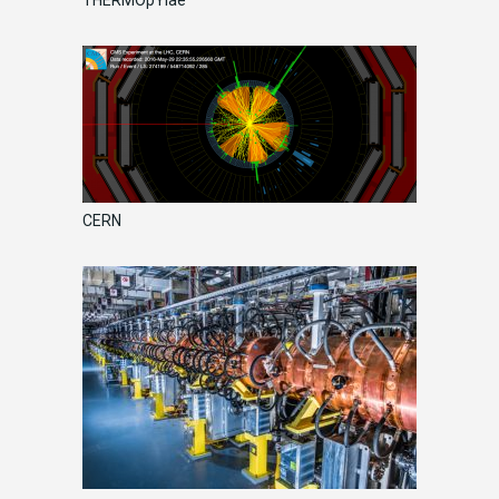
THERMOpYlae
CERN