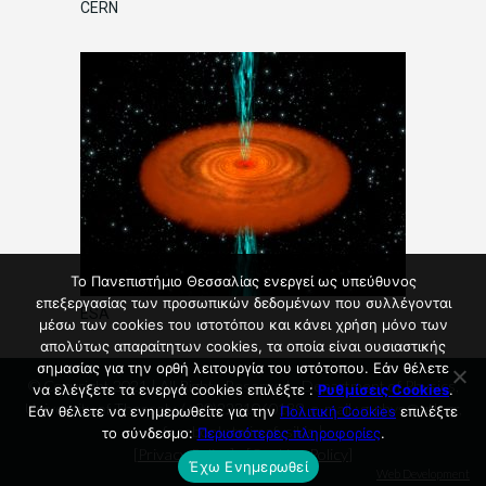
CERN
Το Πανεπιστήμιο Θεσσαλίας ενεργεί ως υπεύθυνος
επεξεργασίας των προσωπικών δεδομένων που συλλέγονται
ESA
μέσω των cookies του ιστοτόπου και κάνει χρήση μόνο των
απολύτως απαραίτητων cookies, τα οποία είναι ουσιαστικής
σημασίας για την ορθή λειτουργία του ιστότοπου. Εάν θέλετε
© Copyright 2021 | All Rights Reserved - Department of Physics,
να ελέγξετε τα ενεργά cookies επιλέξτε :
Ρυθμίσεις Cookies
.
University of Thessaly, (+30)2231060139, e-mail : g-phys@uth.gr,
Εάν θέλετε να ενημερωθείτε για την
Πολιτική Cookies
επιλέξτε
facebook: tmimafysikis |
το σύνδεσμο:
Περισσότερες πληροφορίες
.
[
Privacy Policy
] - [
Cookies Policy
]
Έχω Ενημερωθεί
Web Development