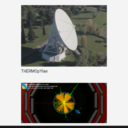
THERMOpYlae
CERN