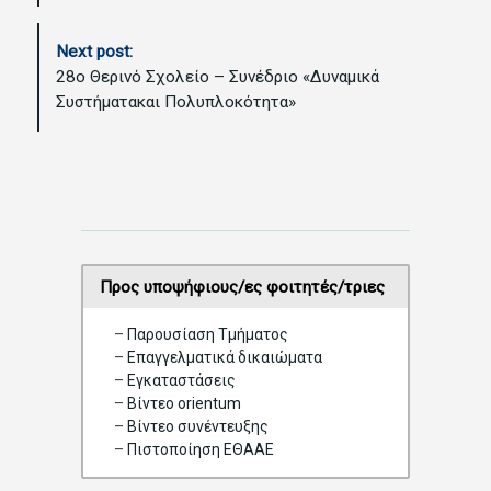
N
a
Next post:
v
28ο Θερινό Σχολείο – Συνέδριο «Δυναμικά
i
Συστήματακαι Πολυπλοκότητα»
g
a
t
i
o
n
Προς υποψήφιους/ες φοιτητές/τριες
–
Παρουσίαση Τμήματος
–
Επαγγελματικά δικαιώματα
–
Eγκαταστάσεις
–
Βίντεο orientum
–
Bίντεο συνέντευξης
–
Πιστοποίηση ΕΘΑΑΕ