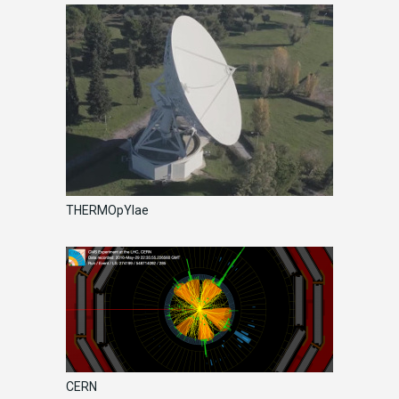
THERMOpYlae
CERN