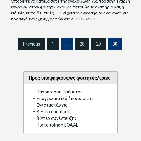
Μπορείτε να κατεβάσετε την ανακοίνωση για προσεχή έναρξη
εγγραφών των φοιτητών και φοιτητριών με αναπηρία και/ή
ειδικές εκπαιδευτικές…
Συνέχεια ανάγνωσης
Ανακοίνωση για
προσεχή έναρξη εγγραφών στην ΠΡΟΣΒΑΣΗ
S
Previous
1
…
28
29
30
i
t
e
P
a
Προς υποψήφιους/ες φοιτητές/τριες
g
i
–
Παρουσίαση Τμήματος
n
–
Επαγγελματικά δικαιώματα
a
–
Eγκαταστάσεις
t
–
Βίντεο orientum
i
–
Bίντεο συνέντευξης
o
–
Πιστοποίηση ΕΘΑΑΕ
n