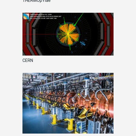
THERMOpYlae
CERN