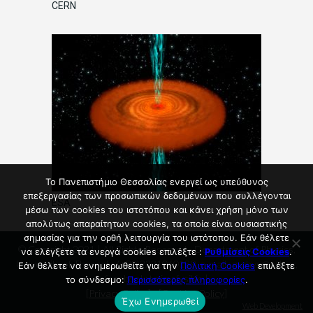
CERN
Το Πανεπιστήμιο Θεσσαλίας ενεργεί ως υπεύθυνος
επεξεργασίας των προσωπικών δεδομένων που συλλέγονται
ESA
μέσω των cookies του ιστοτόπου και κάνει χρήση μόνο των
απολύτως απαραίτητων cookies, τα οποία είναι ουσιαστικής
σημασίας για την ορθή λειτουργία του ιστότοπου. Εάν θέλετε
© Copyright 2021 | All Rights Reserved - Department of Physics,
να ελέγξετε τα ενεργά cookies επιλέξτε :
Ρυθμίσεις Cookies
.
University of Thessaly, (+30)2231060139, e-mail : g-phys@uth.gr,
Εάν θέλετε να ενημερωθείτε για την
Πολιτική Cookies
επιλέξτε
facebook: tmimafysikis |
το σύνδεσμο:
Περισσότερες πληροφορίες
.
[
Privacy Policy
] - [
Cookies Policy
]
Έχω Ενημερωθεί
Web Development