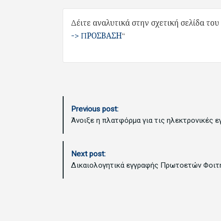
Δέιτε αναλυτικά στην σχετική σελίδα του 
-> ΠΡΟΣΒΑΣΗ
“
P
Previous post:
o
Άνοιξε η πλατφόρμα για τις ηλεκτρονικές
s
t
N
Next post:
a
Δικαιολογητικά εγγραφής Πρωτοετών Φοιτ
v
i
g
a
t