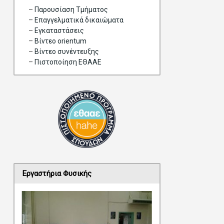
–
Παρουσίαση Τμήματος
–
Επαγγελματικά δικαιώματα
–
Eγκαταστάσεις
–
Βίντεο orientum
–
Bίντεο συνέντευξης
–
Πιστοποίηση ΕΘΑΑΕ
Εργαστήρια Φυσικής