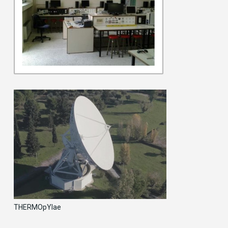
THERMOpYlae