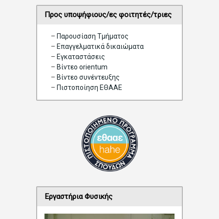
P
a
Προς υποψήφιους/ες φοιτητές/τριες
g
i
–
Παρουσίαση Τμήματος
n
–
Επαγγελματικά δικαιώματα
a
–
Eγκαταστάσεις
t
–
Βίντεο orientum
i
–
Bίντεο συνέντευξης
o
–
Πιστοποίηση ΕΘΑΑΕ
n
Εργαστήρια Φυσικής