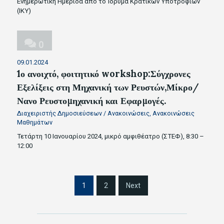
Eνημερωτική Hμερίδα από το Ίδρυμα Κρατικών Υποτροφιών
(ΙΚΥ)
0
09.01.2024
1ο ανοιχτό, φοιτητικό workshop:Σύγχρονες
Εξελίξεις στη Μηχανική των Ρευστών,Μίκρο/
Νανο Ρευστομηχανική και Εφαρμογές.
Διαχειριστής Δημοσιεύσεων
/
Ανακοινώσεις
,
Ανακοινώσεις
Μαθημάτων
Τετάρτη 10 Ιανουαρίου 2024, μικρό αμφιθέατρο (ΣΤΕΦ), 8:30 –
12:00
S
1
2
Next
i
t
e