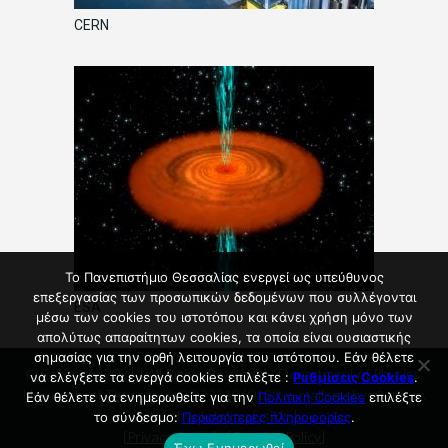
CERN
Το Πανεπιστήμιο Θεσσαλίας ενεργεί ως υπεύθυνος
επεξεργασίας των προσωπικών δεδομένων που συλλέγονται
ESA
μέσω των cookies του ιστοτόπου και κάνει χρήση μόνο των
απολύτως απαραίτητων cookies, τα οποία είναι ουσιαστικής
σημασίας για την ορθή λειτουργία του ιστότοπου. Εάν θέλετε
© Copyright 2021 | All Rights Reserved - Department of Physics,
να ελέγξετε τα ενεργά cookies επιλέξτε :
Ρυθμίσεις Cookies
.
University of Thessaly, (+30)2231060139, e-mail : g-phys@uth.gr,
Εάν θέλετε να ενημερωθείτε για την
Πολιτική Cookies
επιλέξτε
facebook: tmimafysikis |
το σύνδεσμο:
Περισσότερες πληροφορίες
.
[
Privacy Policy
] - [
Cookies Policy
]
Έχω Ενημερωθεί