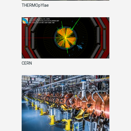
THERMOpYlae
CERN