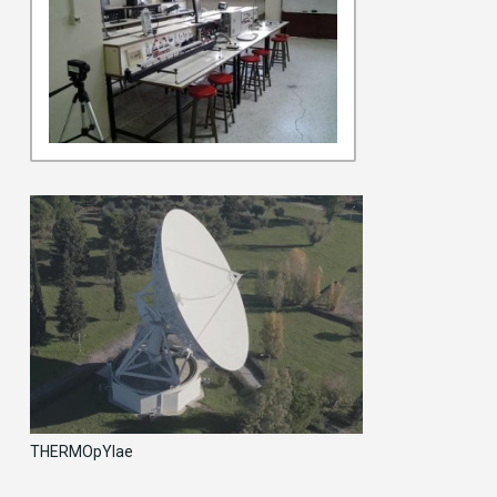
THERMOpYlae