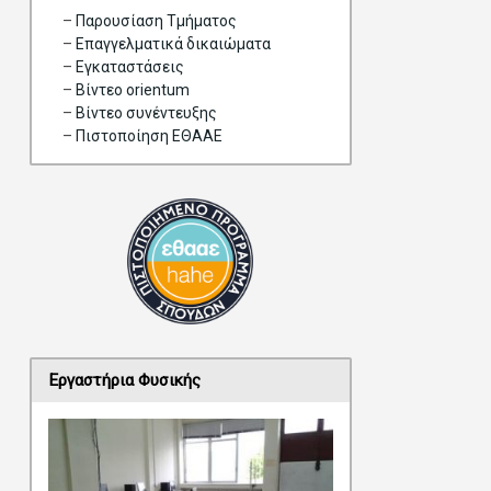
–
Παρουσίαση Τμήματος
–
Επαγγελματικά δικαιώματα
–
Eγκαταστάσεις
–
Βίντεο orientum
–
Bίντεο συνέντευξης
–
Πιστοποίηση ΕΘΑΑΕ
Εργαστήρια Φυσικής