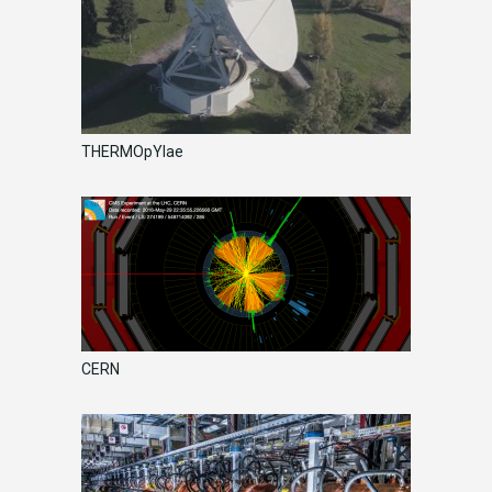
THERMOpYlae
CERN