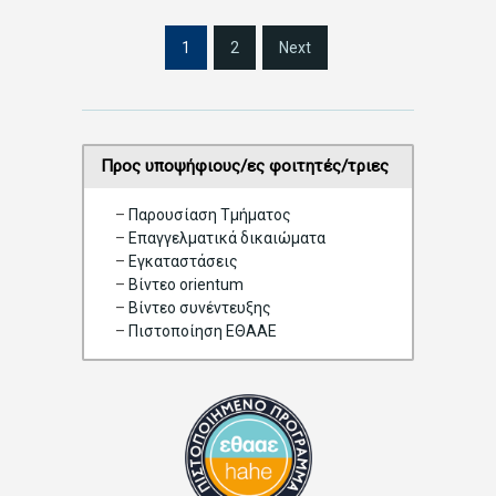
S
1
2
Next
i
t
e
P
a
Προς υποψήφιους/ες φοιτητές/τριες
g
i
–
Παρουσίαση Τμήματος
n
–
Επαγγελματικά δικαιώματα
a
–
Eγκαταστάσεις
t
–
Βίντεο orientum
i
–
Bίντεο συνέντευξης
o
–
Πιστοποίηση ΕΘΑΑΕ
n