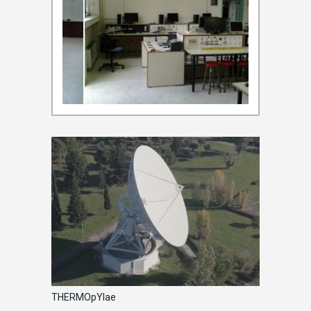
THERMOpYlae