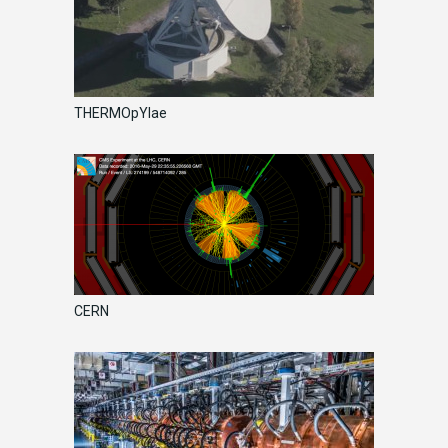
THERMOpYlae
CERN