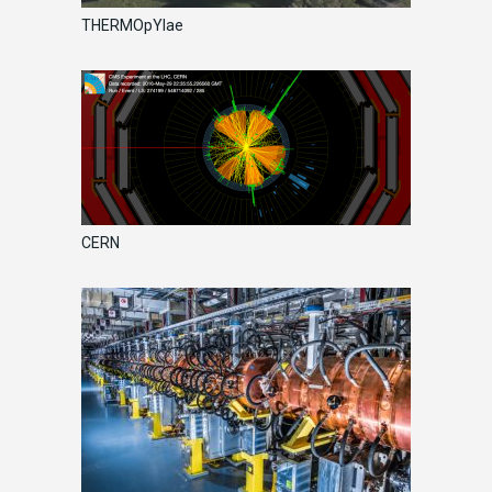
THERMOpYlae
CERN