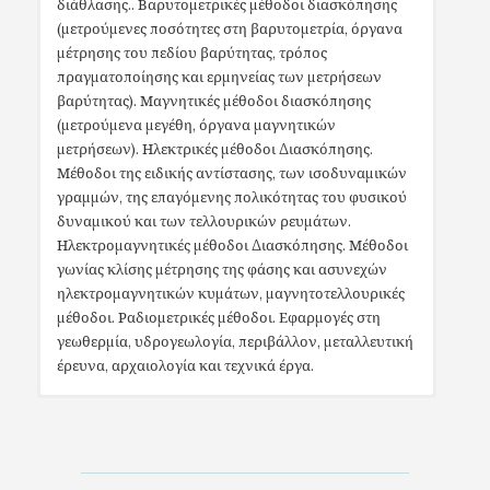
διάθλασης.. Βαρυτομετρικές μέθοδοι διασκόπησης
(μετρούμενες ποσότητες στη βαρυτομετρία, όργανα
μέτρησης του πεδίου βαρύτητας, τρόπος
πραγματοποίησης και ερμηνείας των μετρήσεων
βαρύτητας). Μαγνητικές μέθοδοι διασκόπησης
(μετρούμενα μεγέθη, όργανα μαγνητικών
μετρήσεων). Ηλεκτρικές μέθοδοι Διασκόπησης.
Μέθοδοι της ειδικής αντίστασης, των ισοδυναμικών
γραμμών, της επαγόμενης πολικότητας του φυσικού
δυναμικού και των τελλουρικών ρευμάτων.
Ηλεκτρομαγνητικές μέθοδοι Διασκόπησης. Μέθοδοι
γωνίας κλίσης μέτρησης της φάσης και ασυνεχών
ηλεκτρομαγνητικών κυμάτων, μαγνητοτελλουρικές
μέθοδοι. Ραδιομετρικές μέθοδοι. Εφαρμογές στη
γεωθερμία, υδρογεωλογία, περιβάλλον, μεταλλευτική
έρευνα, αρχαιολογία και τεχνικά έργα.
[Σύντομα θα προστεθεί η σχετική πληροφορία]