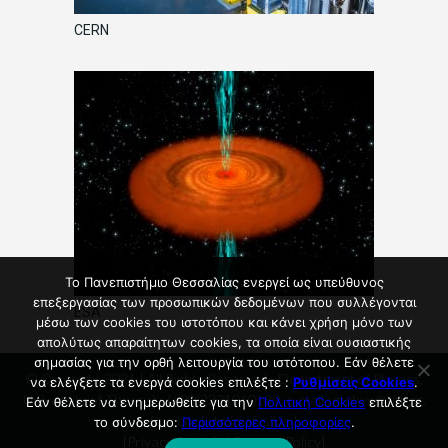
CERN
Το Πανεπιστήμιο Θεσσαλίας ενεργεί ως υπεύθυνος
επεξεργασίας των προσωπικών δεδομένων που συλλέγονται
ESA
μέσω των cookies του ιστοτόπου και κάνει χρήση μόνο των
απολύτως απαραίτητων cookies, τα οποία είναι ουσιαστικής
σημασίας για την ορθή λειτουργία του ιστότοπου. Εάν θέλετε
© Copyright 2021 | All Rights Reserved - Department of Physics,
να ελέγξετε τα ενεργά cookies επιλέξτε :
Ρυθμίσεις Cookies
.
University of Thessaly, (+30)2231060139, e-mail : g-phys@uth.gr,
Εάν θέλετε να ενημερωθείτε για την
Πολιτική Cookies
επιλέξτε
facebook: tmimafysikis |
το σύνδεσμο:
Περισσότερες πληροφορίες
.
[
Privacy Policy
] - [
Cookies Policy
]