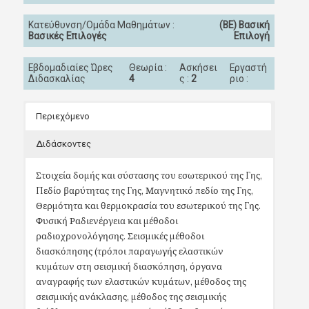
Κατεύθυνση/Ομάδα Μαθημάτων :
(ΒΕ) Βασική
Βασικές Επιλογές
Επιλογή
Εβδομαδιαίες Ώρες
Θεωρία :
Ασκήσει
Εργαστή
Διδασκαλίας
4
ς :
2
ριο :
Περιεχόμενο
Διδάσκοντες
Στοιχεία δομής και σύστασης του εσωτερικού της Γης,
Πεδίο βαρύτητας της Γης, Μαγνητικό πεδίο της Γης,
Θερμότητα και θερμοκρασία του εσωτερικού της Γης.
Φυσική Ραδιενέργεια και μέθοδοι
ραδιοχρονολόγησης. Σεισμικές μέθοδοι
διασκόπησης (τρόποι παραγωγής ελαστικών
κυμάτων στη σεισμική διασκόπηση, όργανα
αναγραφής των ελαστικών κυμάτων, μέθοδος της
σεισμικής ανάκλασης, μέθοδος της σεισμικής