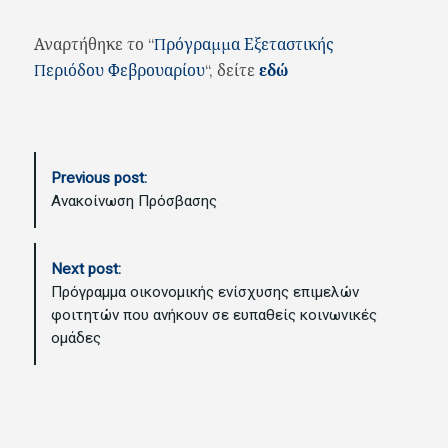
Αναρτήθηκε το “
Πρόγραμμα Εξεταστικής
Περιόδου Φεβρουαρίου
“, δείτε
εδώ
P
Previous post:
o
Ανακοίνωση Πρόσβασης
s
t
N
Next post:
a
Πρόγραμμα οικονομικής ενίσχυσης επιμελών
v
φοιτητών που ανήκουν σε ευπαθείς κοινωνικές
i
ομάδες
g
a
t
i
o