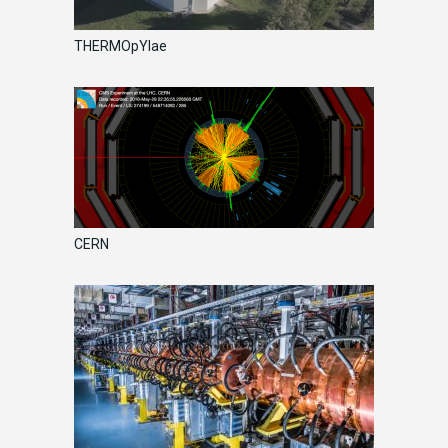
THERMOpYlae
CERN