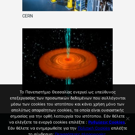
CERN
Το Πανεπιστήμιο Θεσσαλίας ενεργεί ως υπεύθυνος
επεξεργασίας των προσωπικών δεδομένων που συλλέγονται
ESA
μέσω των cookies του ιστοτόπου και κάνει χρήση μόνο των
απολύτως απαραίτητων cookies, τα οποία είναι ουσιαστικής
σημασίας για την ορθή λειτουργία του ιστότοπου. Εάν θέλετε
© Copyright 2021 | All Rights Reserved - Department of Physics,
να ελέγξετε τα ενεργά cookies επιλέξτε :
Ρυθμίσεις Cookies
.
University of Thessaly, (+30)2231060139, e-mail : g-phys@uth.gr,
Εάν θέλετε να ενημερωθείτε για την
Πολιτική Cookies
επιλέξτε
facebook: tmimafysikis |
το σύνδεσμο:
Περισσότερες πληροφορίες
.