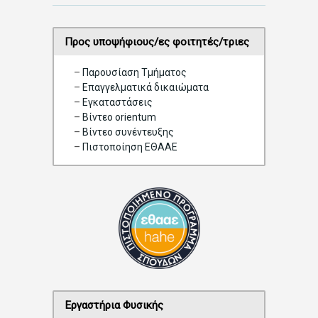
n
Προς υποψήφιους/ες φοιτητές/τριες
–
Παρουσίαση Τμήματος
–
Επαγγελματικά δικαιώματα
–
Eγκαταστάσεις
–
Βίντεο orientum
–
Bίντεο συνέντευξης
–
Πιστοποίηση ΕΘΑΑΕ
Εργαστήρια Φυσικής