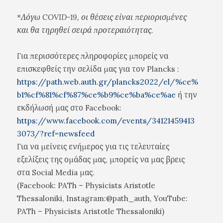
*
Λόγω COVID-19, οι θέσεις είναι περιορισμένες
και θα τηρηθεί σειρά προτεραιότητας.
Για περισσότερες πληροφορίες μπορείς να
επισκεφθείς την σελίδα μας για τον Plancks :
https://path.web.auth.gr/plancks2022/el/%ce%
b1%cf%81%cf%87%ce%b9%ce%ba%ce%ae
ή την
εκδήλωσή μας στο Facebook:
https://www.facebook.com/events/34121459413
3073/?ref=newsfeed
Για να μείνεις ενήμερος για τις τελευταίες
εξελίξεις της ομάδας μας, μπορείς να μας βρεις
στα Social Media μας.
(Facebook: PATh – Physicists Aristotle
Thessaloniki, Instagram:@path_auth, YouTube:
PATh – Physicists Aristotle Thessaloniki)