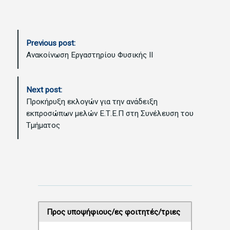
P
Previous post:
o
Ανακοίνωση Εργαστηρίου Φυσικής ΙΙ
s
t
N
Next post:
a
Προκήρυξη εκλογών για την ανάδειξη
v
εκπροσώπων μελών Ε.Τ.Ε.Π στη Συνέλευση του
i
Τμήματος
g
a
t
i
o
n
Προς υποψήφιους/ες φοιτητές/τριες