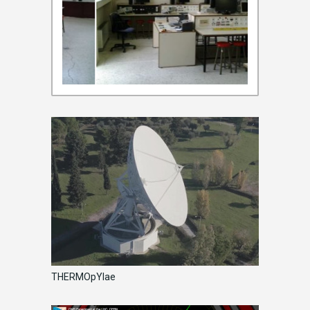
THERMOpYlae