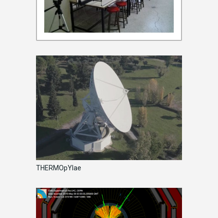
THERMOpYlae