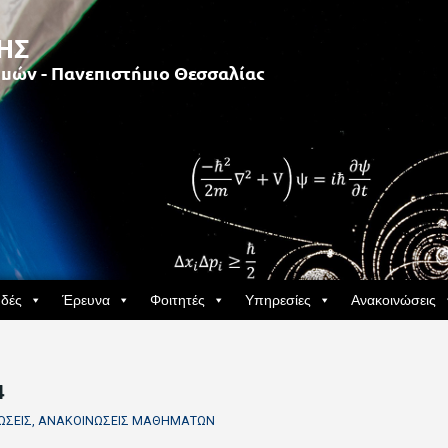
δές
Έρευνα
Φοιτητές
Υπηρεσίες
Ανακοινώσεις
4
ΏΣΕΙΣ
,
ΑΝΑΚΟΙΝΏΣΕΙΣ ΜΑΘΗΜΆΤΩΝ