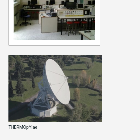
THERMOpYlae