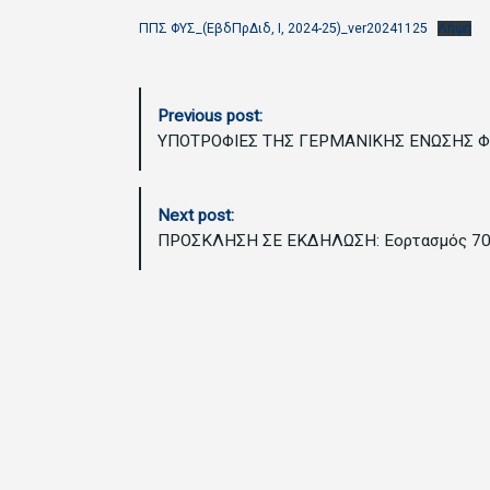
ΠΠΣ ΦΥΣ_(ΕβδΠρΔιδ, I, 2024-25)_ver20241125
Λήψη
P
Previous post:
o
ΥΠΟΤΡΟΦΙΕΣ ΤΗΣ ΓΕΡΜΑΝΙΚΗΣ ΕΝΩΣΗΣ Φ
s
t
N
Next post:
a
ΠΡΟΣΚΛΗΣΗ ΣΕ ΕΚΔΗΛΩΣΗ: Eορτασμός 70 χ
v
i
g
a
t
i
o
n