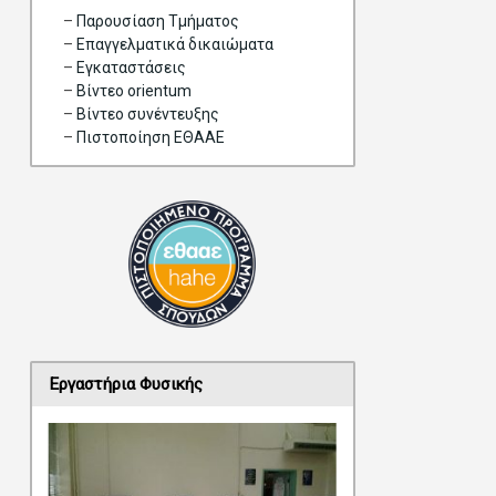
–
Παρουσίαση Τμήματος
–
Επαγγελματικά δικαιώματα
–
Eγκαταστάσεις
–
Βίντεο orientum
–
Bίντεο συνέντευξης
–
Πιστοποίηση ΕΘΑΑΕ
Εργαστήρια Φυσικής