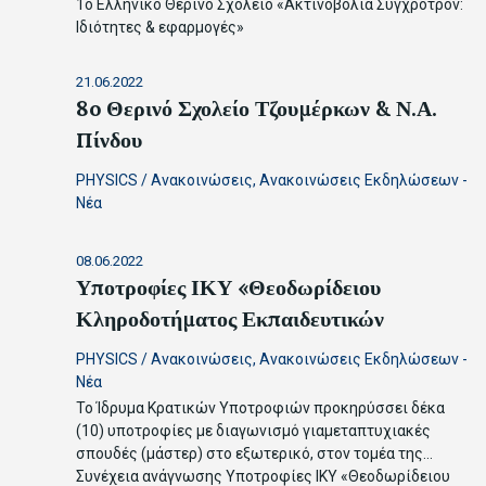
1ο Ελληνικό Θερινό Σχολείο «Ακτινοβολία Σύγχροτρον:
Ιδιότητες & εφαρμογές»
21.06.2022
8o Θερινό Σχολείο Τζουμέρκων & Ν.Α.
Πίνδου
PHYSICS
/
Ανακοινώσεις
,
Ανακοινώσεις Εκδηλώσεων -
Νέα
08.06.2022
Υποτροφίες ΙΚΥ «Θεοδωρίδειου
Κληροδοτήματος Εκπαιδευτικών
PHYSICS
/
Ανακοινώσεις
,
Ανακοινώσεις Εκδηλώσεων -
Νέα
Το Ίδρυμα Κρατικών Υποτροφιών προκηρύσσει δέκα
(10) υποτροφίες με διαγωνισμό γιαμεταπτυχιακές
σπουδές (μάστερ) στο εξωτερικό, στον τομέα της…
Συνέχεια ανάγνωσης
Υποτροφίες ΙΚΥ «Θεοδωρίδειου