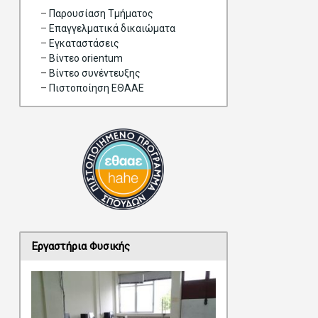
–
Παρουσίαση Τμήματος
–
Επαγγελματικά δικαιώματα
–
Eγκαταστάσεις
–
Βίντεο orientum
–
Bίντεο συνέντευξης
–
Πιστοποίηση ΕΘΑΑΕ
Εργαστήρια Φυσικής