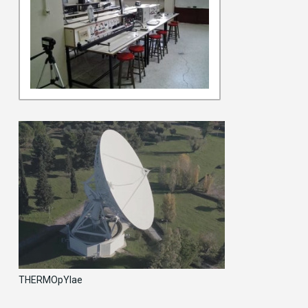
THERMOpYlae