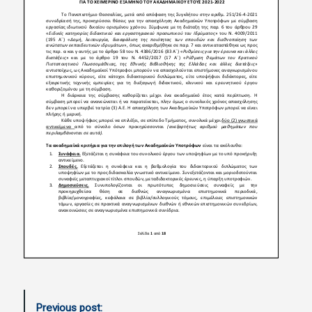
P
Previous post: