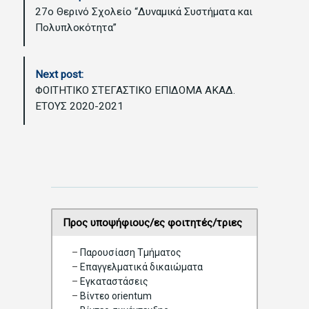
o
27ο Θερινό Σχολείο “Δυναμικά Συστήματα και
s
Πολυπλοκότητα”
t
N
a
Next post:
v
ΦΟΙΤΗΤΙΚΟ ΣΤΕΓΑΣΤΙΚΟ ΕΠΙΔΟΜΑ ΑΚΑΔ.
i
ΕΤΟΥΣ 2020-2021
g
a
t
i
o
n
Προς υποψήφιους/ες φοιτητές/τριες
–
Παρουσίαση Τμήματος
–
Επαγγελματικά δικαιώματα
–
Eγκαταστάσεις
–
Βίντεο orientum