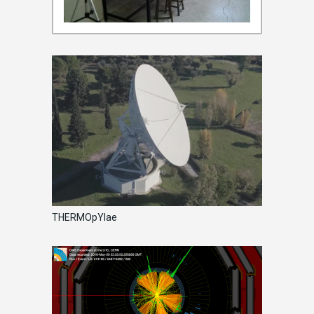
THERMOpYlae