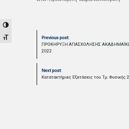
Εναλλαγή Υψηλής Αντίθεσης
P
Previous post:
Εναλλαγή Μεγέθους Γραμμάτων
o
ΠΡΟΚΗΡΥΞΗ ΑΠΑΣΧΟΛΗΣΗΣ ΑΚΑΔΗΜΑΪΚΩΝ Υ
s
2022
t
N
a
Next post:
v
Κατατακτήριες Εξετάσεις του Τμ. Φυσικής 
i
g
a
t
i
o
n