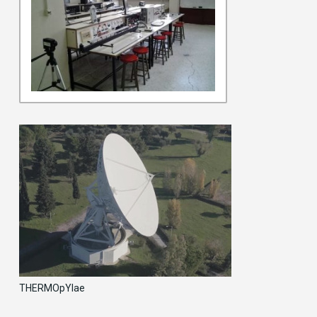
THERMOpYlae