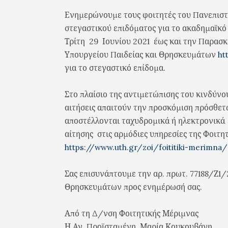
Ενημερώνουμε τους φοιτητές του Πανεπιστη
στεγαστικού επιδόματος για το ακαδημαϊκό
Τρίτη 29 Ιουνίου 2021 έως και την Παρασκε
Υπουργείου Παιδείας και Θρησκευμάτων
ht
για το στεγαστικό επίδομα.
Στο πλαίσιο της αντιμετώπισης του κινδύν
αιτήσεις απαιτούν την προσκόμιση πρόσθετ
αποστέλλονται ταχυδρομικά ή ηλεκτρονικά
αίτησης στις αρμόδιες υπηρεσίες της Φοιτη
https://www.uth.gr/zoi/foititiki-merimna
Σας επισυνάπτουμε την αρ. πρωτ. 77188/Ζ1
Θρησκευμάτων προς ενημέρωσή σας.
Από τη Δ/νση Φοιτητικής Μέριμνας
Η Αν. Προϊσταμένη Μαρία Κουκουβάνη