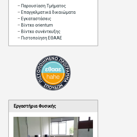
–
Παρουσίαση Τμήματος
–
Επαγγελματικά δικαιώματα
–
Eγκαταστάσεις
–
Βίντεο orientum
–
Bίντεο συνέντευξης
–
Πιστοποίηση ΕΘΑΑΕ
Εργαστήρια Φυσικής