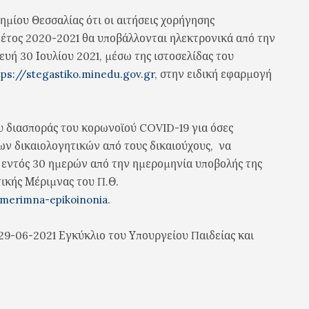
μίου Θεσσαλίας ότι οι αιτήσεις χορήγησης
 έτος 2020-2021 θα υποβάλλονται ηλεκτρονικά από την
υή 30 Ιουλίου 2021, μέσω της ιστοσελίδας του
tps://stegastiko.minedu.gov.gr
, στην ειδική εφαρμογή
ου διασποράς του κορωνοϊού COVID-19 για όσες
ων δικαιολογητικών από τους δικαιούχους, να
 εντός 30 ημερών από την ημερομηνία υποβολής της
τικής Μέριμνας του Π.Θ.
/merimna-epikoinonia
.
/29-06-2021 Εγκύκλιο του Υπουργείου Παιδείας και