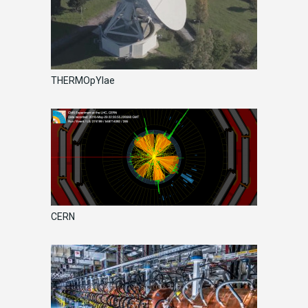
THERMOpYlae
CERN