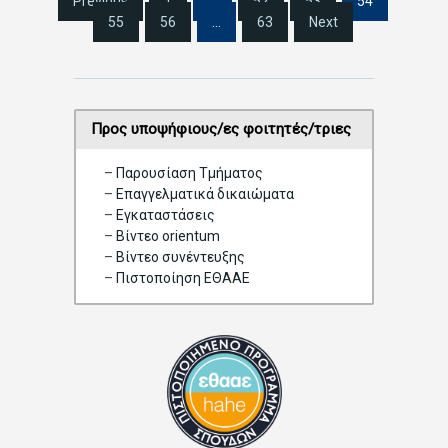
Previous
1
…
52
53
54
i
55
56
…
63
Next
t
e
P
a
g
Προς υποψήφιους/ες φοιτητές/τριες
i
n
–
Παρουσίαση Τμήματος
a
–
Επαγγελματικά δικαιώματα
t
–
Eγκαταστάσεις
i
–
Βίντεο orientum
o
–
Bίντεο συνέντευξης
n
–
Πιστοποίηση ΕΘΑΑΕ