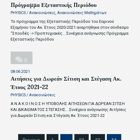
Πρόγραμμα Εξεταστικής Περιόδου
PHYSICS
/
Ανακοινώσεις
,
Ανακοινώσεις Μαθημάτων
Το πρόγραμμα της Εξεταστικής Περιόδου του Εαρινού
Εξαμήνου του Ακ. Έτους 2020-2021 αναρτήθηκε στον σύνδεσμο
“Σπουδές -> Προπτυχιακές…
Συνέχεια ανάγνωσης
Πρόγραμμα
Εξεταστικής Περιόδου
0
08.06.2021
Αιτήσεις για Δωρεάν Σίτιση και Στέγαση Ακ.
Έτους 2021-22
PHYSICS
/
Ανακοινώσεις
Α Ν Α Κ Ο Ι Ν Ω Σ Η ΥΠΟΒΟΛΗΣ ΑΙΤΗΣΕΩΝ ΓΙΑ ΔΩΡΕΑΝ ΣΙΤΙΣΗ
ΚΑΙ ΔΙΚΑΙΩΜΑΤΟΣ ΣΤΕΓΑΣΗΣ…
Συνέχεια ανάγνωσης
Αιτήσεις
για Δωρεάν Σίτιση και Στέγαση Ακ. Έτους 2021-22
S